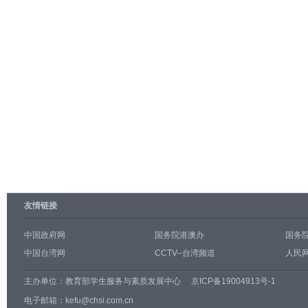
友情链接
中国政府网
国务院港澳办
国务
中国台湾网
CCTV--台湾频道
人民网
主办单位：
教育部学生服务与素质发展中心
京ICP备19004913号-1
电子邮箱：kefu@chsi.com.cn