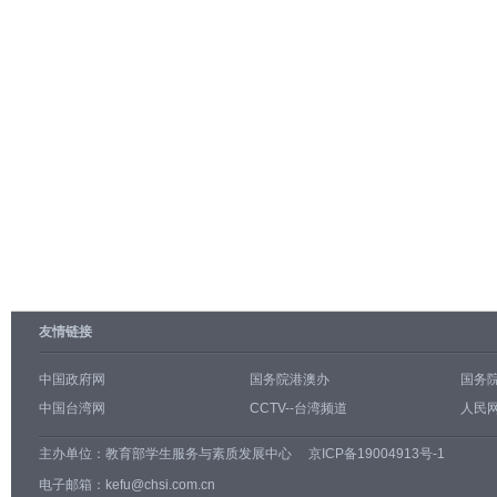
友情链接
中国政府网
国务院港澳办
国务
中国台湾网
CCTV--台湾频道
人民网
主办单位：
教育部学生服务与素质发展中心
京ICP备19004913号-1
电子邮箱：kefu@chsi.com.cn