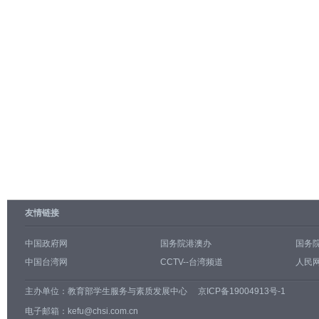
友情链接
中国政府网
国务院港澳办
国务
中国台湾网
CCTV--台湾频道
人民网
主办单位：
教育部学生服务与素质发展中心
京ICP备19004913号-1
电子邮箱：kefu@chsi.com.cn