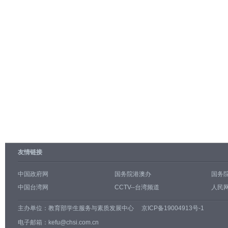
友情链接
中国政府网
国务院港澳办
国务
中国台湾网
CCTV--台湾频道
人民网
主办单位：
教育部学生服务与素质发展中心
京ICP备19004913号-1
电子邮箱：kefu@chsi.com.cn