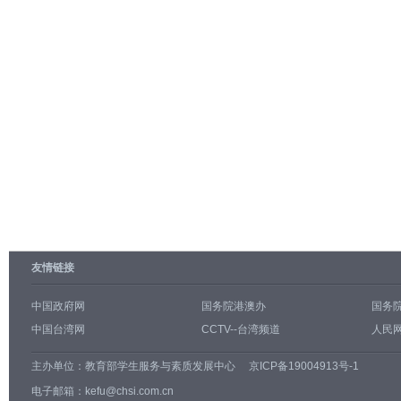
友情链接
中国政府网
国务院港澳办
国务
中国台湾网
CCTV--台湾频道
人民网
主办单位：
教育部学生服务与素质发展中心
京ICP备19004913号-1
电子邮箱：kefu@chsi.com.cn