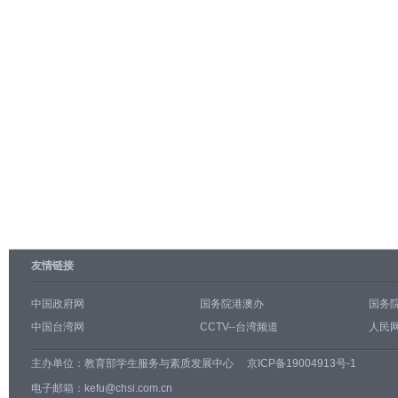
友情链接
中国政府网
国务院港澳办
国务
中国台湾网
CCTV--台湾频道
人民网
主办单位：
教育部学生服务与素质发展中心
京ICP备19004913号-1
电子邮箱：kefu@chsi.com.cn