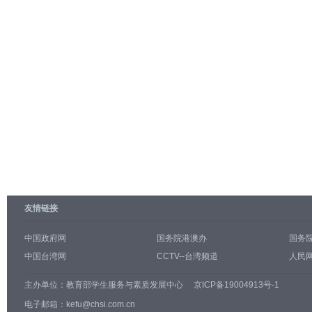
友情链接
中国政府网
国务院港澳办
国务
中国台湾网
CCTV--台湾频道
人民网
主办单位：
教育部学生服务与素质发展中心
京ICP备19004913号-1
电子邮箱：kefu@chsi.com.cn