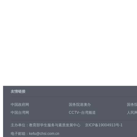
友情链接
中国政府网
国务院港澳办
国务
中国台湾网
CCTV--台湾频道
人民网
主办单位：
教育部学生服务与素质发展中心
京ICP备19004913号-1
电子邮箱：kefu@chsi.com.cn