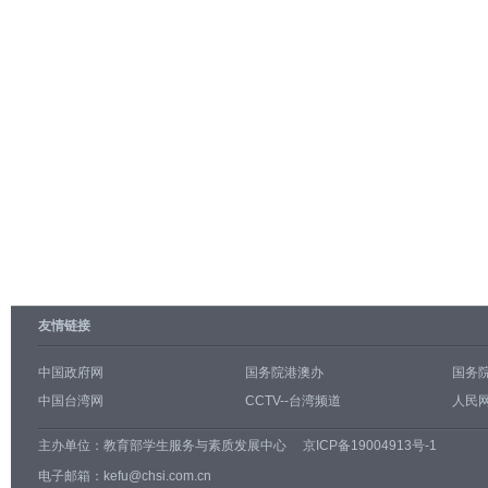
友情链接
中国政府网
国务院港澳办
国务
中国台湾网
CCTV--台湾频道
人民网
主办单位：
教育部学生服务与素质发展中心
京ICP备19004913号-1
电子邮箱：kefu@chsi.com.cn