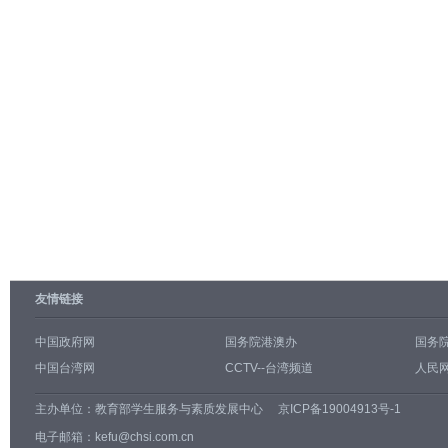
友情链接
中国政府网
国务院港澳办
国务
中国台湾网
CCTV--台湾频道
人民网
主办单位：
教育部学生服务与素质发展中心
京ICP备19004913号-1
电子邮箱：kefu@chsi.com.cn