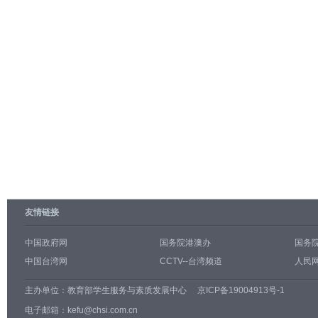
友情链接
中国政府网
国务院港澳办
国务
中国台湾网
CCTV--台湾频道
人民网
主办单位：
教育部学生服务与素质发展中心
京ICP备19004913号-1
电子邮箱：kefu@chsi.com.cn