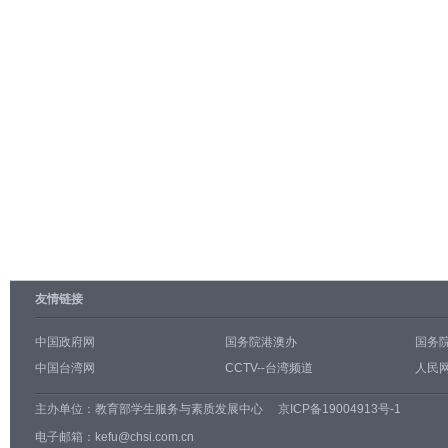
友情链接
中国政府网
国务院港澳办
国务
中国台湾网
CCTV--台湾频道
人民网
主办单位：
教育部学生服务与素质发展中心
京ICP备19004913号-1
电子邮箱：kefu@chsi.com.cn