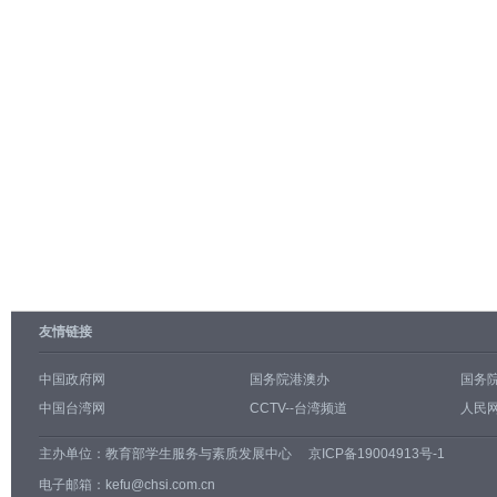
友情链接
中国政府网
国务院港澳办
国务
中国台湾网
CCTV--台湾频道
人民网
主办单位：
教育部学生服务与素质发展中心
京ICP备19004913号-1
电子邮箱：kefu@chsi.com.cn