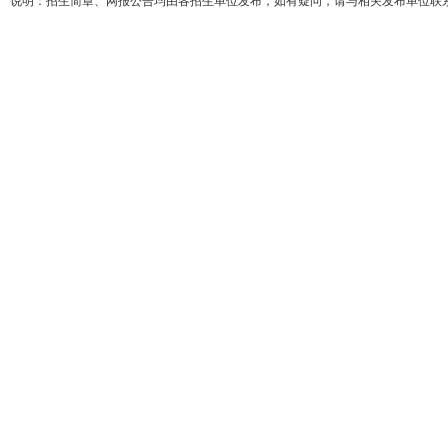
说明：招生简章、网报公告均由各招生单位发布，如有疑问，请与相关发布单位联