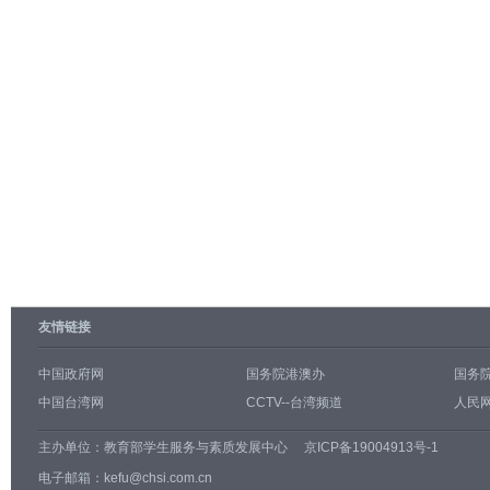
友情链接
中国政府网
国务院港澳办
国务
中国台湾网
CCTV--台湾频道
人民网
主办单位：
教育部学生服务与素质发展中心
京ICP备19004913号-1
电子邮箱：kefu@chsi.com.cn