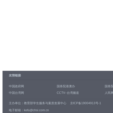
友情链接
中国政府网
国务院港澳办
国务
中国台湾网
CCTV--台湾频道
人民网
主办单位：
教育部学生服务与素质发展中心
京ICP备19004913号-1
电子邮箱：kefu@chsi.com.cn