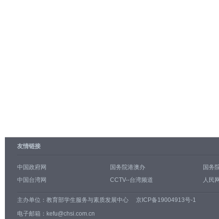
友情链接
中国政府网
国务院港澳办
国务
中国台湾网
CCTV--台湾频道
人民网
主办单位：
教育部学生服务与素质发展中心
京ICP备19004913号-1
电子邮箱：kefu@chsi.com.cn