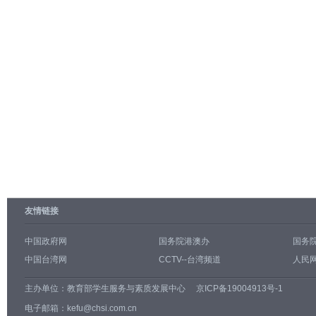
友情链接
中国政府网
国务院港澳办
国务
中国台湾网
CCTV--台湾频道
人民网
主办单位：
教育部学生服务与素质发展中心
京ICP备19004913号-1
电子邮箱：kefu@chsi.com.cn