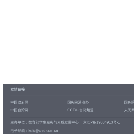
友情链接
中国政府网
国务院港澳办
国务
中国台湾网
CCTV--台湾频道
人民网
主办单位：
教育部学生服务与素质发展中心
京ICP备19004913号-1
电子邮箱：kefu@chsi.com.cn