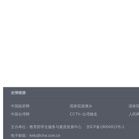
友情链接
中国政府网
国务院港澳办
国务
中国台湾网
CCTV--台湾频道
人民网
主办单位：
教育部学生服务与素质发展中心
京ICP备19004913号-1
电子邮箱：kefu@chsi.com.cn