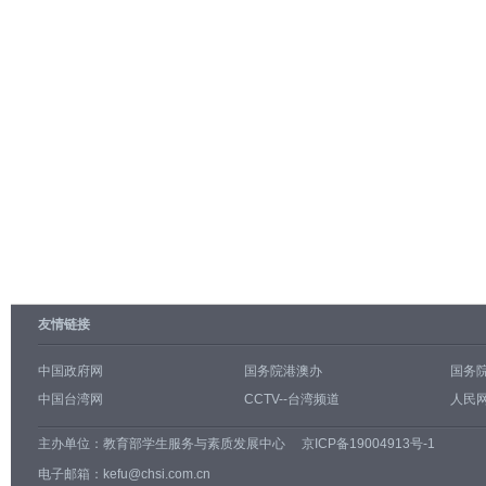
友情链接
中国政府网
国务院港澳办
国务
中国台湾网
CCTV--台湾频道
人民网
主办单位：
教育部学生服务与素质发展中心
京ICP备19004913号-1
电子邮箱：kefu@chsi.com.cn