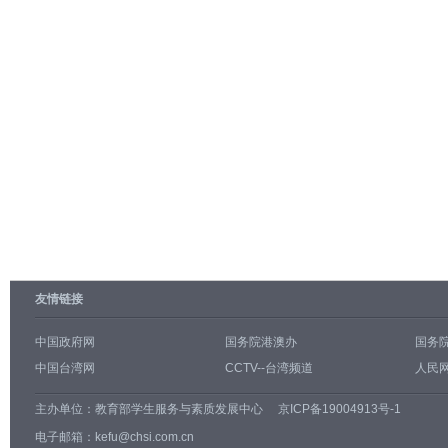
友情链接
中国政府网
国务院港澳办
国务
中国台湾网
CCTV--台湾频道
人民网
主办单位：
教育部学生服务与素质发展中心
京ICP备19004913号-1
电子邮箱：kefu@chsi.com.cn