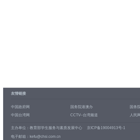
友情链接
中国政府网
国务院港澳办
国务
中国台湾网
CCTV--台湾频道
人民网
主办单位：
教育部学生服务与素质发展中心
京ICP备19004913号-1
电子邮箱：kefu@chsi.com.cn