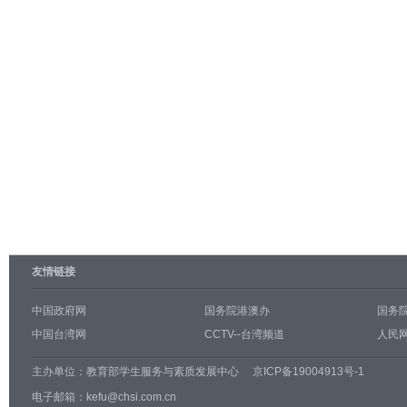
友情链接
中国政府网
国务院港澳办
国务
中国台湾网
CCTV--台湾频道
人民网
主办单位：
教育部学生服务与素质发展中心
京ICP备19004913号-1
电子邮箱：kefu@chsi.com.cn