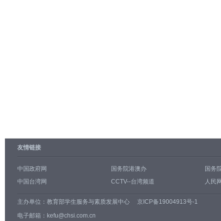
友情链接
中国政府网
国务院港澳办
国务
中国台湾网
CCTV--台湾频道
人民网
主办单位：
教育部学生服务与素质发展中心
京ICP备19004913号-1
电子邮箱：kefu@chsi.com.cn