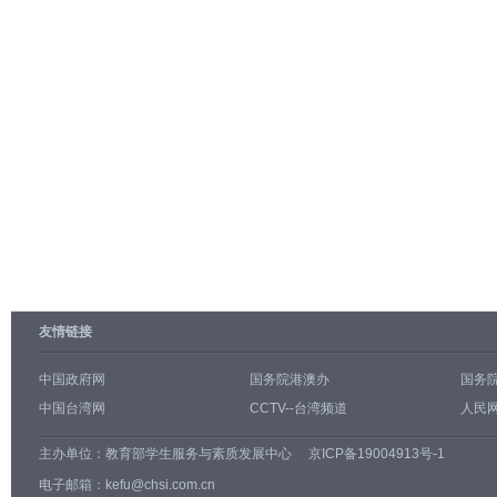
友情链接
中国政府网
国务院港澳办
国务
中国台湾网
CCTV--台湾频道
人民网
主办单位：
教育部学生服务与素质发展中心
京ICP备19004913号-1
电子邮箱：kefu@chsi.com.cn