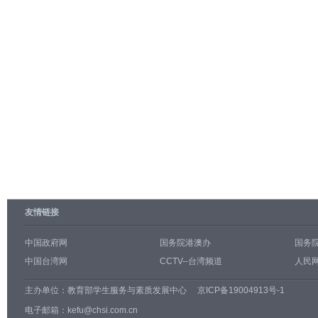
友情链接
中国政府网
国务院港澳办
国务
中国台湾网
CCTV--台湾频道
人民网
主办单位：
教育部学生服务与素质发展中心
京ICP备19004913号-1
电子邮箱：kefu@chsi.com.cn