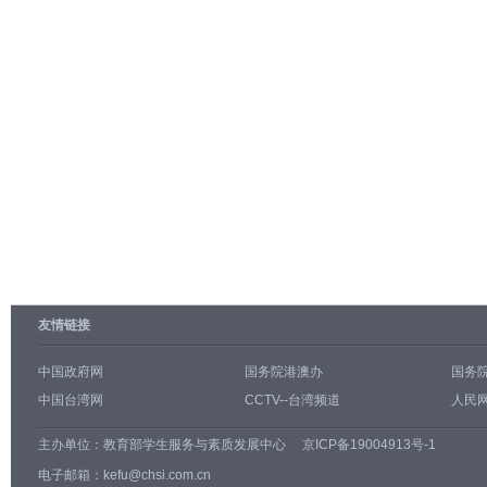
友情链接
中国政府网
国务院港澳办
国务
中国台湾网
CCTV--台湾频道
人民网
主办单位：
教育部学生服务与素质发展中心
京ICP备19004913号-1
电子邮箱：kefu@chsi.com.cn