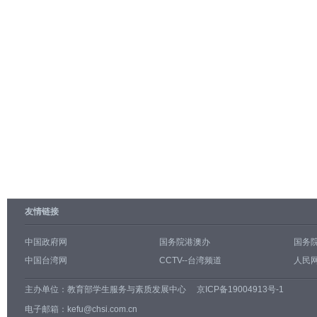
友情链接
中国政府网
国务院港澳办
国务
中国台湾网
CCTV--台湾频道
人民网
主办单位：
教育部学生服务与素质发展中心
京ICP备19004913号-1
电子邮箱：kefu@chsi.com.cn