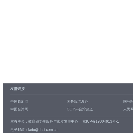
友情链接
中国政府网
国务院港澳办
国务
中国台湾网
CCTV--台湾频道
人民网
主办单位：
教育部学生服务与素质发展中心
京ICP备19004913号-1
电子邮箱：kefu@chsi.com.cn