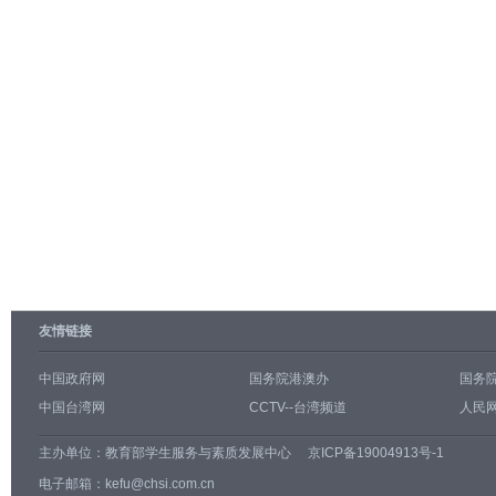
友情链接
中国政府网
国务院港澳办
国务
中国台湾网
CCTV--台湾频道
人民网
主办单位：
教育部学生服务与素质发展中心
京ICP备19004913号-1
电子邮箱：kefu@chsi.com.cn