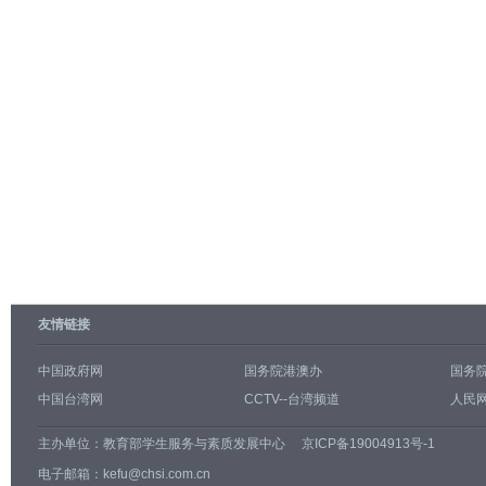
友情链接
中国政府网
国务院港澳办
国务
中国台湾网
CCTV--台湾频道
人民网
主办单位：
教育部学生服务与素质发展中心
京ICP备19004913号-1
电子邮箱：kefu@chsi.com.cn