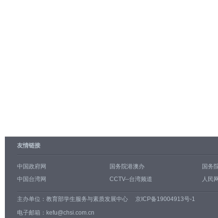
友情链接
中国政府网
国务院港澳办
国务
中国台湾网
CCTV--台湾频道
人民网
主办单位：
教育部学生服务与素质发展中心
京ICP备19004913号-1
电子邮箱：kefu@chsi.com.cn