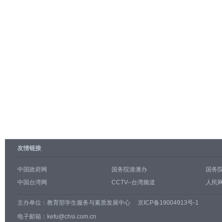
友情链接
中国政府网
国务院港澳办
国务
中国台湾网
CCTV--台湾频道
人民网
主办单位：
教育部学生服务与素质发展中心
京ICP备19004913号-1
电子邮箱：kefu@chsi.com.cn