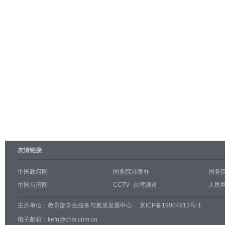
友情链接
中国政府网
国务院港澳办
国务
中国台湾网
CCTV--台湾频道
人民网
主办单位：
教育部学生服务与素质发展中心
京ICP备19004913号-1
电子邮箱：kefu@chsi.com.cn