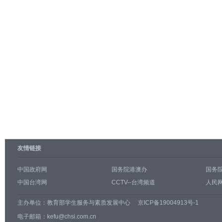
友情链接
中国政府网
国务院港澳办
国务
中国台湾网
CCTV--台湾频道
人民网
主办单位：
教育部学生服务与素质发展中心
京ICP备19004913号-1
电子邮箱：kefu@chsi.com.cn