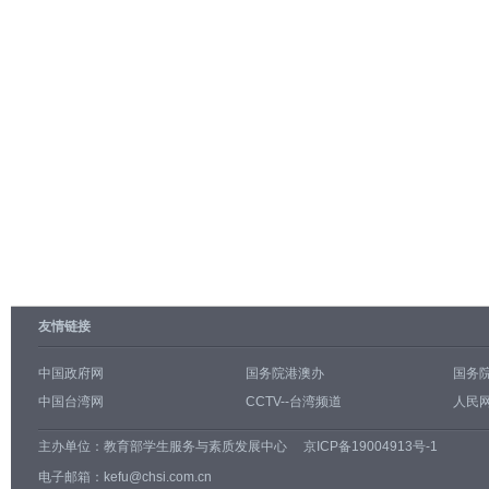
友情链接
中国政府网
国务院港澳办
国务
中国台湾网
CCTV--台湾频道
人民网
主办单位：
教育部学生服务与素质发展中心
京ICP备19004913号-1
电子邮箱：kefu@chsi.com.cn