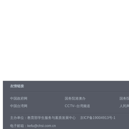
友情链接
中国政府网
国务院港澳办
国务
中国台湾网
CCTV--台湾频道
人民网
主办单位：
教育部学生服务与素质发展中心
京ICP备19004913号-1
电子邮箱：kefu@chsi.com.cn