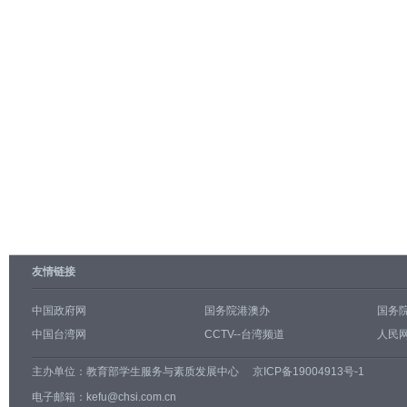
友情链接
中国政府网
国务院港澳办
国务
中国台湾网
CCTV--台湾频道
人民网
主办单位：
教育部学生服务与素质发展中心
京ICP备19004913号-1
电子邮箱：kefu@chsi.com.cn