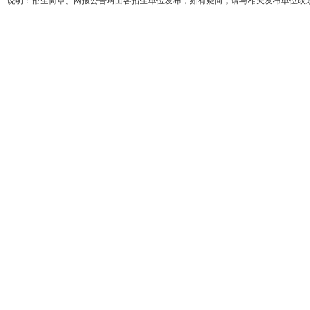
说明：招生简章、网报公告均由各招生单位发布，如有疑问，请与相关发布单位联