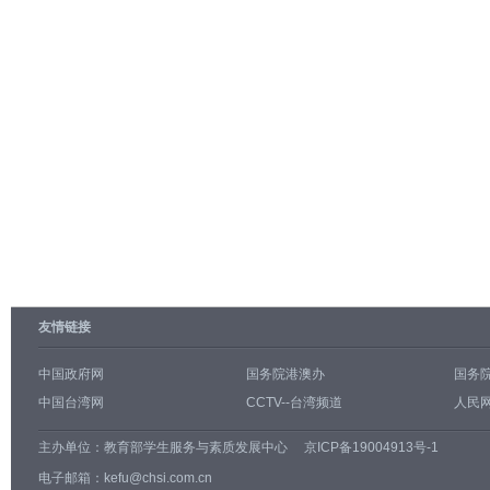
友情链接
中国政府网
国务院港澳办
国务
中国台湾网
CCTV--台湾频道
人民网
主办单位：
教育部学生服务与素质发展中心
京ICP备19004913号-1
电子邮箱：kefu@chsi.com.cn