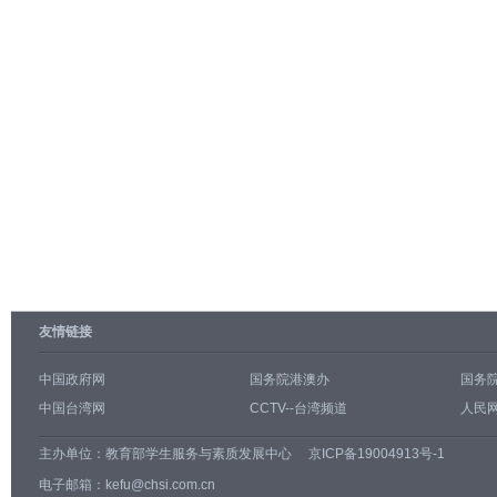
友情链接
中国政府网
国务院港澳办
国务
中国台湾网
CCTV--台湾频道
人民网
主办单位：
教育部学生服务与素质发展中心
京ICP备19004913号-1
电子邮箱：kefu@chsi.com.cn