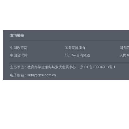
友情链接
中国政府网
国务院港澳办
国务
中国台湾网
CCTV--台湾频道
人民网
主办单位：
教育部学生服务与素质发展中心
京ICP备19004913号-1
电子邮箱：kefu@chsi.com.cn