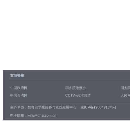
友情链接
中国政府网
国务院港澳办
国务
中国台湾网
CCTV--台湾频道
人民网
主办单位：
教育部学生服务与素质发展中心
京ICP备19004913号-1
电子邮箱：kefu@chsi.com.cn