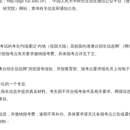
ttp://pgs.ruc.edu.cn）、中国人民大学研究生招生微信公众平台
院（系、研究院）网站，查询有关信息和通知公告。
生考试的考生均须通过“
内地（祖国大陆）高校面向港澳台招生信息网
”（网址
并按报考点有关要求缴纳报考费。具体报考点详见下文。
港澳台招生信息网”浏览报考须知，并按教育部、报考点要求报名并上传电
。
单位的一个专业。
上报名信息并提供真实材料。考生因不符合报考条件及相关要求、网报信
承担。
信息，并缴纳报考费，逾期不再补办。具体要求请关注各报考点公告或通
材料：