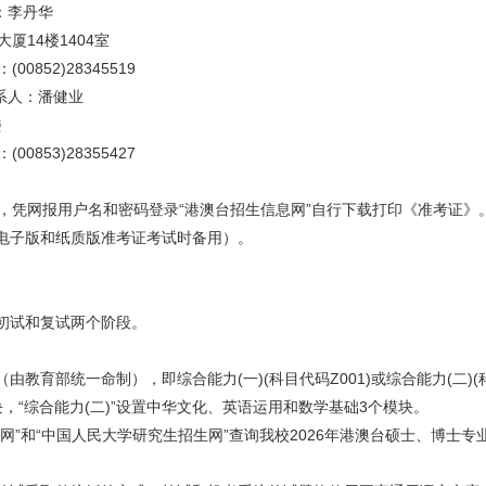
：李丹华
厦14楼1404室
00852)28345519
系人：潘健业
楼
00853)28355427
11日，凭网报用户名和密码登录“港澳台招生信息网”自行下载打印《准考证
电子版和纸质版准考证考试时备用）。
初试和复试两个阶段。
育部统一命制），即综合能力(一)(科目代码Z001)或综合能力(二)(科目代
，“综合能力(二)”设置中华文化、英语运用和数学基础3个模块。
网”和“中国人民大学研究生招生网”查询我校2026年港澳台硕士、博士专