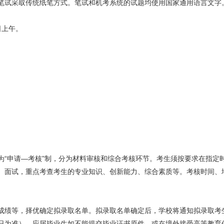
笔试采取传统纸笔方式。笔试和机考系统的试题均使用国家通用语言文字
日上午。
。
。
为“申请—考核”制，分为材料审核和综合考核环节。考生须按要求在指定
、面试，重点考查考生的专业知识、创新能力、综合素质等。考核时间、
成绩等，择优确定拟录取名单。拟录取名单确定后，学校将通知拟录取考
日为准），应届毕业生如不能提交毕业证书原件，或在境外接受高等教育