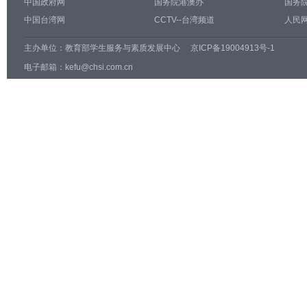
中国政府网
国务院港澳办
国务
中国台湾网
CCTV--台湾频道
人民网
主办单位：
教育部学生服务与素质发展中心
京ICP备19004913号-1
电子邮箱：kefu@chsi.com.cn