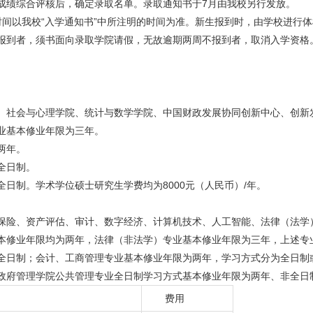
成绩综合评核后，确定录取名单。录取通知书于7月由我校另行发放。
时间以我校“入学通知书”中所注明的时间为准。新生报到时，由学校进行
报到者，须书面向录取学院请假，无故逾期两周不报到者，取消入学资格
、社会与心理学院、统计与数学学院、中国财政发展协同创新中心、创新
业基本修业年限为三年。
两年。
全日制。
日制。学术学位硕士研究生学费均为8000元（人民币）/年。
保险、资产评估、审计、数字经济、计算机技术、人工智能、法律（法学
本修业年限均为两年，法律（非法学）专业基本修业年限为三年，上述专
全日制；会计、工商管理专业基本修业年限为两年，学习方式分为全日制
政府管理学院公共管理专业全日制学习方式基本修业年限为两年、非全日
费用