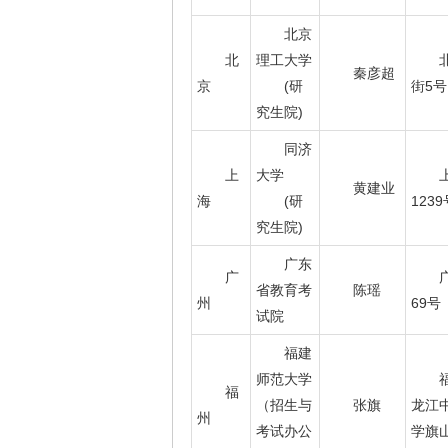
北京
北
理工大学
秦彦超
京
(研
街5号
究生院)
同济
上
大学
黄建业
海
(研
1239
究生院)
广东
广
省教育考
陈瑶
州
69号
试院
福建
师范大学
福
（招生与
张旗
龙江
州
考试办公
学旗