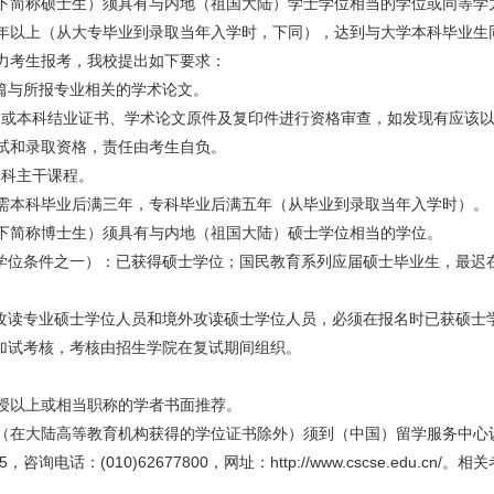
下简称硕士生）须具有与内地（祖国大陆）学士学位相当的学位或同等学
年以上（从大专毕业到录取当年入学时，下同），达到与大学本科毕业生
力考生报考，我校提出如下要求：
两篇与所报专业相关的学术论文。
书或本科结业证书、学术论文原件及复印件进行资格审查，如发现有应该
试和录取资格，责任由考生自负。
本科主干课程。
需本科毕业后满三年，专科毕业后满五年（从毕业到录取当年入学时）。
下简称博士生）须具有与内地（祖国大陆）硕士学位相当的学位。
学位条件之一）：已获得硕士学位；国民教育系列应届硕士毕业生，最迟在
职攻读专业硕士学位人员和境外攻读硕士学位人员，必须在报名时已获硕士
类加试考核，考核由招生学院在复试期间组织。
授以上或相当职称的学者书面推荐。
（在大陆高等教育机构获得的学位证书除外）须到（中国）留学服务中心
询电话：(010)62677800，网址：http://www.cscse.edu.