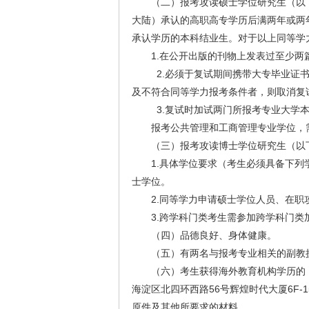
（二）报考攻读硕士学位研究生（以
大陆）承认的高职高专学历后满两年或两
承认学历的本科结业生。对于以上同等学
1.在公开出版的刊物上发表过至少
2.必须于复试期间携带大专毕业证
及不符合同等学力报考条件者，则取消复
3.复试时加试两门所报考专业大学
报考公共管理和工商管理专业学位，
（三）报考攻读博士学位研究生（以
1.具体学位要求（考生必须具备下列
士学位。
2.同等学力申请硕士学位人员、在
3.跨学科门类考生需参加跨学科门
（四）品德良好、身体健康。
（五）有两名与报考专业相关的副教
（六）考生获得海外教育机构学历的
海淀区北四环西路56号辉煌时代大厦6F-15，咨
原件及其他所要求的材料。