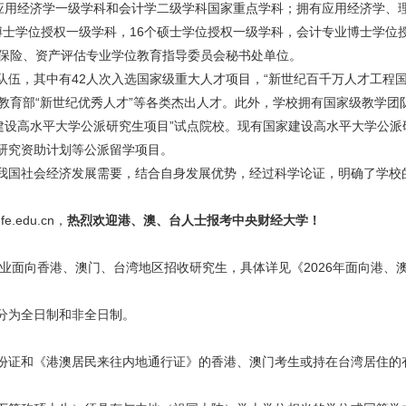
有应用经济学一级学科和会计学二级学科国家重点学科；拥有应用经济学、
博士学位授权一级学科，16个硕士学位授权一级学科，会计专业博士学位
国保险、资产评估专业学位教育指导委员会秘书处单位。
队伍，其中有42人次入选国家级重大人才项目，“新世纪百千万人才工程国
教育部“新世纪优秀人才”等各类杰出人才。此外，学校拥有国家级教学团队
家建设高水平大学公派研究生项目”试点院校。现有国家建设高水平大学公
研究资助计划等公派留学项目。
我国社会经济发展需要，结合自身发展优势，经过科学论证，明确了学校
fe.edu.cn
，
热烈欢迎港、澳、台人士报考中央财经大学！
专业面向香港、澳门、台湾地区招收研究生，具体详见《2026年面向港、
分为全日制和非全日制。
份证和《港澳居民来往内地通行证》的香港、澳门考生或持在台湾居住的