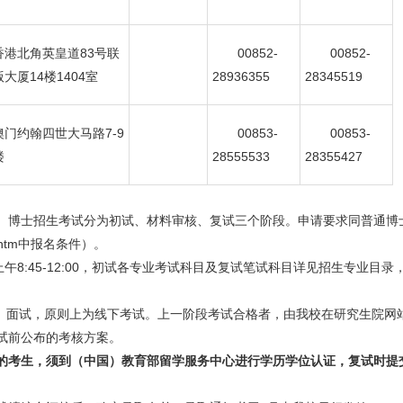
香港北角英皇道83号联
00852-
00852-
大厦14楼1404室
28936355
28345519
澳门约翰四世大马路7-9
00853-
00853-
楼
28555533
28355427
。博士招生考试分为初试、材料审核、复试三个阶段。申请要求同普通博
/6620.htm中报名条件）。
上午8:45-12:00，初试各专业考试科目及复试笔试科目详见招生专业
面试，原则上为线下考试。上一阶段考试合格者，由我校在研究生院网站（http:/
试前公布的考核方案。
的考生，须到（中国）教育部留学服务中心进行学历学位认证，复试时提