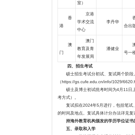
室）
京港
香
学术交流
李丹华
港
合出版
中心
澳门
澳
教育及青
潘健业
门
号一
年发展局
四、招生考试
硕士招生考试分初试、复试两个阶段
（https://gs.cufe.edu.cn/info/1029
硕士及博士初试统考时间为4月11日
考方式）。
复试拟在2024年5月进行，包括笔试、
的时间及地点。复试具体计分办法详见复
持海外教育机构颁发的学历学位证书
五、录取和入学