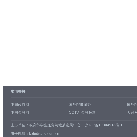
友情链接
中国政府网
国务院港澳办
国务
中国台湾网
CCTV--台湾频道
人民网
主办单位：
教育部学生服务与素质发展中心
京ICP备19004913号-1
电子邮箱：kefu@chsi.com.cn