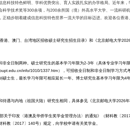
信息科技特色鲜明、学科优势突出、育人实践扎实的办学格局。近年来，
科学技术奖等300余项，与200余所国（境）外高水平大学、一流科研
，正稳步朝着建成信息科技特色世界一流大学的目标迈进。欢迎各位香港
向香港、澳门、台湾地区招收硕士研究生招生目录》和《北京邮电大学20
和非全日制两种。硕士研究生的基本学习年限为2-3年（具体专业学习年
b.bupt.edu.cn/info/1010/1337.htm），可招收全日制和非全日
制硕士生，最长学习年限可相应延长一年。博士研究生基本学习年限为4
和待遇与内地（祖国大陆）研究生相同，具体参见《北京邮电大学2026
部关于印发〈港澳及华侨学生奖学金管理办法〉的通知》（财科教〔2017
科教〔2017〕140号）规定，向学校申请有关奖学金。