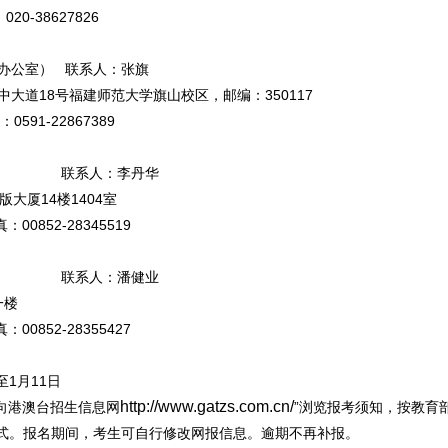
0-38627826
办公室） 联系人：张旗
道18号福建师范大学旗山校区，邮编：350117
591-22867389
 联系人：李丹华
大厦14楼1404室
00852-28345519
局 联系人：潘健业
一楼
00852-28355427
至1月11日
http://www.gatzs.com.cn/
向港澳台招生信息网
”浏览报考须知，按教育
式。报名期间，考生可自行修改网报信息。逾期不再补报。