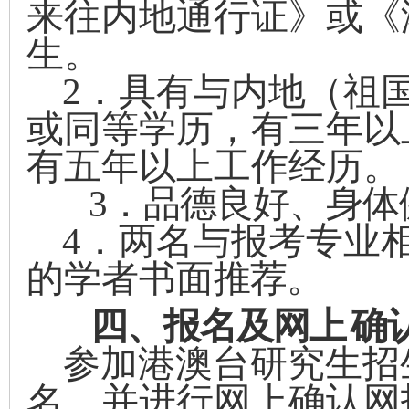
来往内地通行
证》或《
生。
2
．具有与内地（祖
或同等学历，
有三年以
有五年以上工作经
历。
3
．品德良好、身体
4
．两名与报考专业
的学者书面
推荐。
四、报名及
网上
确
参加港澳台研究生招
名，并进行
网上
确认网