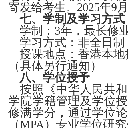
寄发
给
考生。
202
5
年
9
七、学制及学习方式
学制：
3
年，最长修
学习方式：非全日制
授课地点：香港
本地
（具体另行通知）
八、学位授予
按照《中华人民共和
学院学籍管理及学位授
修满学分，通过
学位论
（
MPA
）专业学位研究