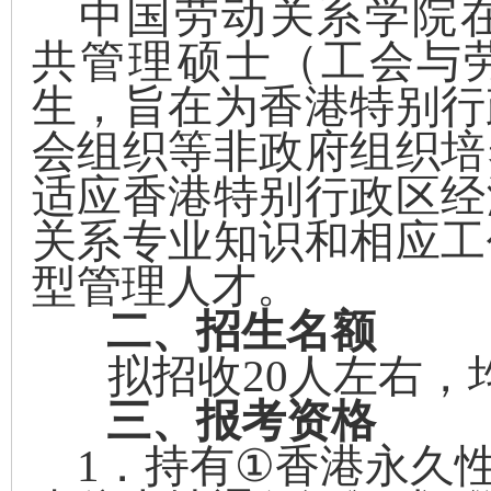
中国劳动关系学院
共管理硕士
（
工会与
生，旨在为香港特别行
会组织等非政府组织培
适应香港特别行政区经
关系
专业
知识和相应工
型管理人才。
二、招生名额
拟
招收
20
人左右
，
三、报考资格
1
．持有
①
香港永久