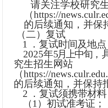
请关注学校研究
（
https://news.culr.
的后续通知，并保
（二）复试
1
．复试时间及地点
202
5
年
5
月上中旬
，
究生招生网站
（
https://news.culr.edu
的后续通知，并保持
2
．
复
试
须携带材料
（1）
初试准考证；