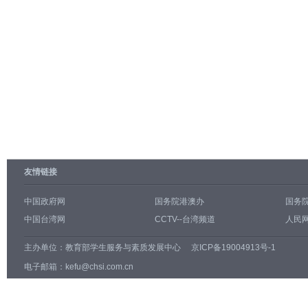
友情链接
中国政府网
国务院港澳办
国务
中国台湾网
CCTV--台湾频道
人民网
主办单位：
教育部学生服务与素质发展中心
京ICP备19004913号-1
电子邮箱：kefu@chsi.com.cn