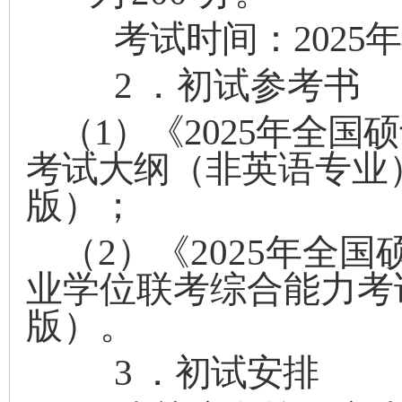
考试时间：
2025
年
2
．初试参考书
（
1
）《
202
5
年全国硕
考试大纲（非
英语专业
版
）；
（
2
）《
202
5
年全国
业学位联考综
合能力考
版）。
3
．初试安排