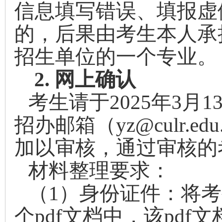
信息填写错误、填报虚
的，后果由考生本人承
招生单位的一个专业。
2.
网上确认
考生请于
2025
年
3
月
1
招办邮箱（
yz@culr.edu
加以审核，通过审核的
材料整理要求：
（
1
）身份证件：将考
个
pdf
文档中，该
pdf
文