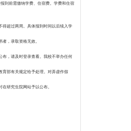
费按学年缴纳，在入学报到前需缴纳学费、住宿费。学费和住宿
。
不得超过两周。具体报到时间以后续入学
书者，录取资格无效。
.htm）公布，请及时登录查看。我校不举办任何
教育部有关规定给予处理。对弄虚作假
时在研究生院网站予以公布。