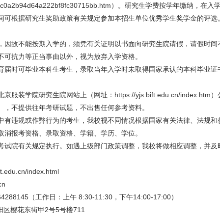
z/zsjz/e192a9c0a2b94d64a222bf8fc30715bb.htm）。研究生学
间可根据研究生奖助政策有关规定参加本招生单位优秀学生奖学金的评选
，因故不能按期入学的，须凭有关证明以书面向研究生院请假，请假时间
不可抗力等正当事由以外，视为放弃入学资格。
育届时可毕业本科生考生，录取当年入学时未取得国家承认的本科毕业证
院研究生院网站上（网址：https://yjs.bift.edu.cn/index
），不提供往年考研试题，不出售任何参考资料。
中有违规或作弊行为的考生，我校视不同情况根据国家有关法律、法规和
取消报考资格、录取资格、学籍、学历、学位。
考试院有关规定执行。如遇上级部门政策调整，我校将做相应调整，并及
du.cn/index.html
cn
8145（工作日：上午 8:30-11:30，下午14:00-17:00）
区樱花东街甲2号5号楼711