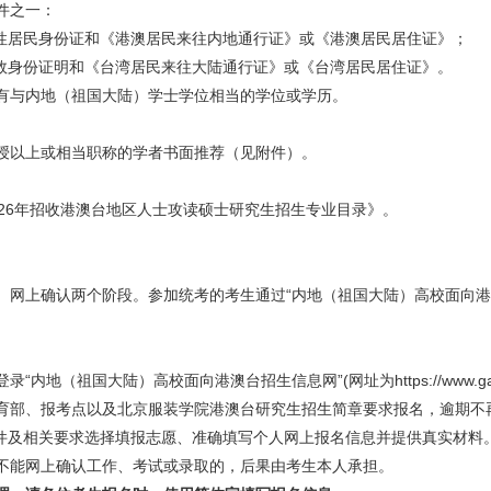
件之一：
久性居民身份证和《港澳居民来往内地通行证》或《港澳居民居住证》；
有效身份证明和《台湾居民来往大陆通行证》或《台湾居民居住证》。
有与内地（祖国大陆）学士学位相当的学位或学历。
授以上或相当职称的学者书面推荐（见附件）。
026年招收港澳台地区人士攻读硕士研究生招生专业目录
》。
。
、网上确认两个阶段。参加统考的考生通过“内地（祖国大陆）高校面向港
登录“内地（祖国大陆）高校面向港澳台招生信息网”(网址为https://www.ga
育部、报考点以及北京服装学院港澳台研究生招生简章要求报名，逾期不
条件及相关要求选择填报志愿、准确填写个人网上报名信息并提供真实材料
不能网上确认工作、考试或录取的，后果由考生本人承担。