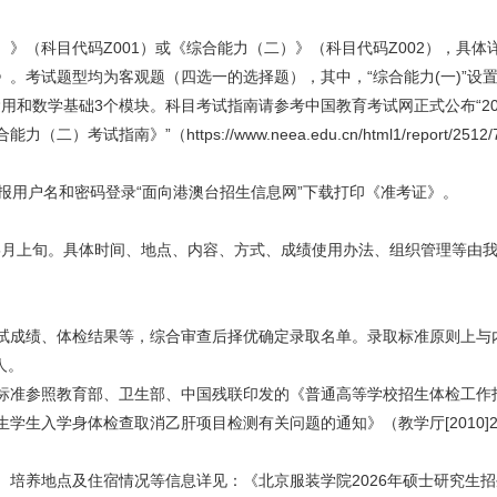
）》
（科目代码Z001）或《综合能力（二）》（科目代码Z002），具体
。考试题型均为客观题（四选一的选择题），其中，“综合能力(一)”设
语运用和数学基础3个模块。科目考试指南请参考中国教育考试网正式公布“2
南》”（https://www.neea.edu.cn/html1/report/2512/7
凭网报用户名和密码登录“面向港澳台招生信息网”下载打印《准考证》。
旬—5月上旬。具体时间、地点、内容、方式、成绩使用办法、组织管理等由
试成绩、体检结果等，综合审查后择优确定录取名单。录取标准原则上与
人。
准参照教育部、卫生部、中国残联印发的《普通高等学校招生体检工作指导
学生入学身体检查取消乙肝项目检测有关问题的通知》（教学厅[2010]
、培养地点及住宿情况等信息详见：《北京服装学院2026年硕士研究生