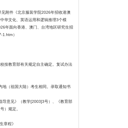
详见附件《北京服装学院2026年招收港澳
置中华文化、英语运用和逻辑推理3个模
026年面向香港、澳门、台湾地区研究生招
-1.htm）
我校按教育部有关规定自主确定。复试办法
内地（祖国大陆）考生相同。录取通知书
意见》（教学[2003]3号）、《教育部
2号）规定。
招生章程》