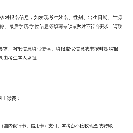
核对报名信息，如发现考生姓名、性
别、出
生日期、生源
称、最后学历
/
学位信息等填写
错误或照片不符合要求，请联
。
要求、
网报信息填写错误、填报虚假信息或
未按时缴纳报
果由考生本人承担。
网上缴费：
（国内银行卡、信用卡）支付。
本考点不
接收现金或转账，