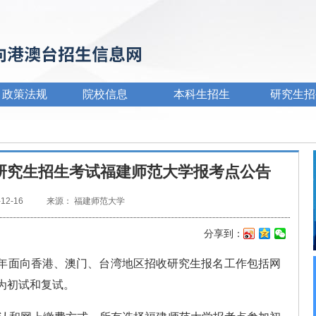
政策法规
院校信息
本科生招生
研究生招
区研究生招生考试福建师范大学报考点公告
-12-16
来源： 福建师范大学
分享到：
新
QQ
微
浪
空
信
年面向香港、澳门、台湾地区招收研究生报
名工作包括网
微
间
为初试和复试。
博