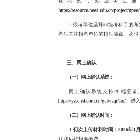
化考试
，
欢迎考生
https://resource.neea.edu.cn/project/npee/t
2.
报考单位选择非统考科目的考
考生关注报考单位的招生简章，及时
三
、网上确认
（一）网上确认系统：
网上确认系统支持
PC
端登录
https://yz.chsi.com.cn/gatwsqr/stu/
。进
（二）网上确认时间：
1.
初次上传材料时间：
2026年
1
认和后续报名缴费。