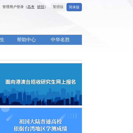
管理用户登录（
高考
研招
）
繁體版
简体版
生
帮助中心
中华名胜