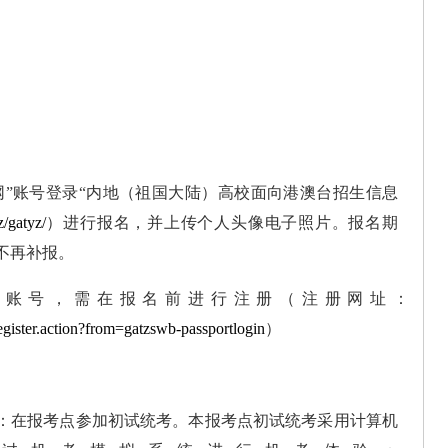
网”账号登录“内地（祖
国大陆）高校面向
港澳台招生信息
z/ga
tyz/
）进行报名，并上传个人头像电子照片。报名期
不再补报。
”账号，需在报名前进行注册（注册网址：
egister.action?from=gatzswb-passportlogin
）
：在报考点参加初试统考。本报考点初试
统考
采用
计算机