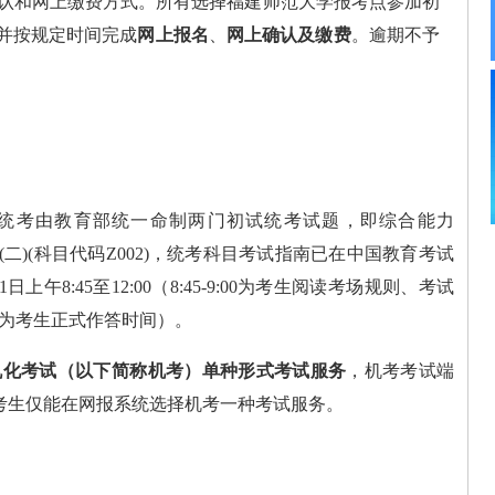
认和网上缴费方式。所有选择
福建师范
大学报考点
参加初
并按
规定时间完成
网上报名
、
网
上确认及缴费
。逾期不予
初试统考由教育部统一命制两门初试统考试题，即综合能力
(二)(科目代码Z002)，统考科目考试指南已在中国教育考试
上午8:45至12:00（8:45-9:00为考生阅读考场规则、考试
:00为考生正式作答时间）。
机化考试（以下简称机考）单种形式考试服务
，机考考试端
。考生仅能在网报系统选择机考一种考试服务。