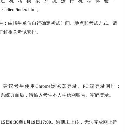
通过机考模拟系统进
行机考体验：
estclient/
index.html
。
生：由招生单位自行确定初试时间、地点和
考试方式。请
了解相关考试安排。
。建议考生使用
Chrome
浏览器登录。
PC
端登
录网址：
入
系统页面后，请输入考生本人学信网账号、密码登录。
月
1
5日
8:3
0至1月19日17:00。
逾期未上传，无法完成网上确