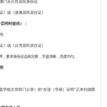
澳门永久性居民身份证
证》或《港澳居民居住证》
①+②同时提供
）：
明
证》或《台湾居民居住证》
片
，要求身份证边框完整，字迹清晰，亮
度均匀。
明
盖学校主管部门公章）的
“在读（
学籍）证
明
”正本扫描图